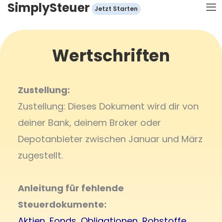
SimplySteuer
Zum
Jetzt Starten
Inhalt
springen
Wertschriften
Zustellung:
Zustellung: Dieses Dokument wird dir von
deiner Bank, deinem Broker oder
Depotanbieter zwischen Januar und März
zugestellt.
Anleitung für fehlende
Steuerdokumente:
Aktien, Fonds, Obligationen, Rohstoffe