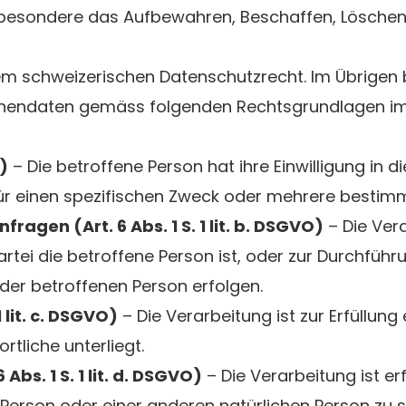
besondere das Aufbewahren, Beschaffen, Löschen,
em schweizerischen Datenschutzrecht. Im Übrigen b
onendaten gemäss folgenden Rechtsgrundlagen i
O)
– Die betroffene Person hat ihre Einwilligung in d
r einen spezifischen Zweck oder mehrere bestim
ragen (Art. 6 Abs. 1 S. 1 lit. b. DSGVO)
– Die Vera
rtei die betroffene Person ist, oder zur Durchführ
der betroffenen Person erfolgen.
 lit. c. DSGVO)
– Die Verarbeitung ist zur Erfüllung 
rtliche unterliegt.
bs. 1 S. 1 lit. d. DSGVO)
– Die Verarbeitung ist er
 Person oder einer anderen natürlichen Person zu 